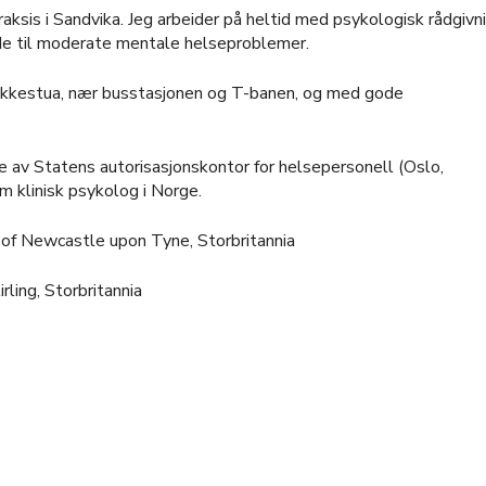
raksis i Sandvika. Jeg arbeider på heltid med psykologisk rådgivn
de til moderate mentale helseproblemer.
Bekkestua, nær busstasjonen og T-banen, og med gode
ge av Statens autorisasjonskontor for helsepersonell (Oslo,
om klinisk psykolog i Norge.
y of Newcastle upon Tyne, Storbritannia
rling, Storbritannia