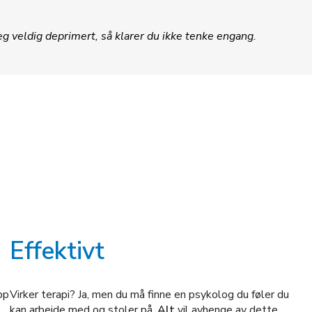
g veldig deprimert, så klarer du ikke tenke engang.
Effektivt
pp
Virker terapi? Ja, men du må finne en psykolog du føler du
kan arbeide med og stoler på.
Alt
vil avhenge av dette.